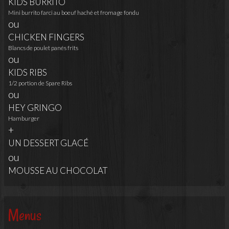
KIDS BURRITO
Mini burrito farci au boeuf haché et fromage fondu
ou
CHICKEN FINGERS
Blancs de poulet panés frits
ou
KIDS RIBS
1/2 portion de Spare Ribs
ou
HEY GRINGO
Hamburger
+
UN DESSERT GLACÉ
ou
MOUSSE AU CHOCOLAT
Menus