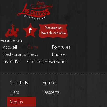
Recevoir des
f
bons de réduction
ivraison à domicile
Accueil
Carte
Formules
Restaurants
News
Photos
Livre d'or
Contact/Réservation
Cocktails
Entrées
Plats
Desserts
Menus